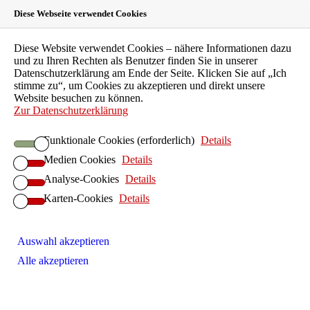
Diese Webseite verwendet Cookies
Landeszahnärztekammer
Diese Website verwendet Cookies – nähere Informationen dazu
und zu Ihren Rechten als Benutzer finden Sie in unserer
Hessen
Datenschutzerklärung am Ende der Seite. Klicken Sie auf „Ich
stimme zu“, um Cookies zu akzeptieren und direkt unsere
Website besuchen zu können.
Körperschaft des öffentlichen Rechts
Zur Datenschutzerklärung
LZKH-Portal
Funktionale Cookies (erforderlich)
Details
Leichte Sprache
Medien Cookies
Details
EN
FAQ
Analyse-Cookies
Details
Kontakt
Karten-Cookies
Details
Suche
Patienten
Zahnarztsuche
Auswahl akzeptieren
Patientenberatung
Alle akzeptieren
Kinder und Jugendliche
Individualprophylaxe
Senioren