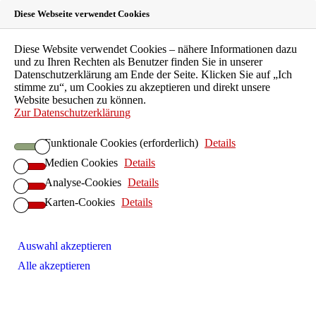
Diese Webseite verwendet Cookies
Landeszahnärztekammer
Diese Website verwendet Cookies – nähere Informationen dazu
und zu Ihren Rechten als Benutzer finden Sie in unserer
Hessen
Datenschutzerklärung am Ende der Seite. Klicken Sie auf „Ich
stimme zu“, um Cookies zu akzeptieren und direkt unsere
Website besuchen zu können.
Körperschaft des öffentlichen Rechts
Zur Datenschutzerklärung
LZKH-Portal
Funktionale Cookies (erforderlich)
Details
Leichte Sprache
Medien Cookies
Details
EN
FAQ
Analyse-Cookies
Details
Kontakt
Karten-Cookies
Details
Suche
Patienten
Zahnarztsuche
Auswahl akzeptieren
Patientenberatung
Alle akzeptieren
Kinder und Jugendliche
Individualprophylaxe
Senioren