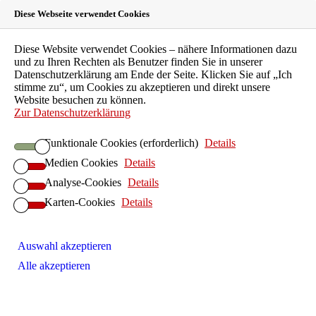
Diese Webseite verwendet Cookies
Landeszahnärztekammer
Diese Website verwendet Cookies – nähere Informationen dazu
und zu Ihren Rechten als Benutzer finden Sie in unserer
Hessen
Datenschutzerklärung am Ende der Seite. Klicken Sie auf „Ich
stimme zu“, um Cookies zu akzeptieren und direkt unsere
Website besuchen zu können.
Körperschaft des öffentlichen Rechts
Zur Datenschutzerklärung
LZKH-Portal
Funktionale Cookies (erforderlich)
Details
Leichte Sprache
Medien Cookies
Details
EN
FAQ
Analyse-Cookies
Details
Kontakt
Karten-Cookies
Details
Suche
Patienten
Zahnarztsuche
Auswahl akzeptieren
Patientenberatung
Alle akzeptieren
Kinder und Jugendliche
Individualprophylaxe
Senioren