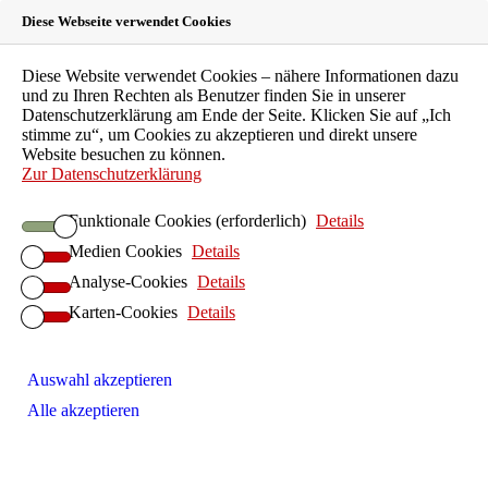
Diese Webseite verwendet Cookies
Landeszahnärztekammer
Diese Website verwendet Cookies – nähere Informationen dazu
und zu Ihren Rechten als Benutzer finden Sie in unserer
Hessen
Datenschutzerklärung am Ende der Seite. Klicken Sie auf „Ich
stimme zu“, um Cookies zu akzeptieren und direkt unsere
Website besuchen zu können.
Körperschaft des öffentlichen Rechts
Zur Datenschutzerklärung
LZKH-Portal
Funktionale Cookies (erforderlich)
Details
Leichte Sprache
Medien Cookies
Details
EN
FAQ
Analyse-Cookies
Details
Kontakt
Karten-Cookies
Details
Suche
Patienten
Zahnarztsuche
Auswahl akzeptieren
Patientenberatung
Alle akzeptieren
Kinder und Jugendliche
Individualprophylaxe
Senioren