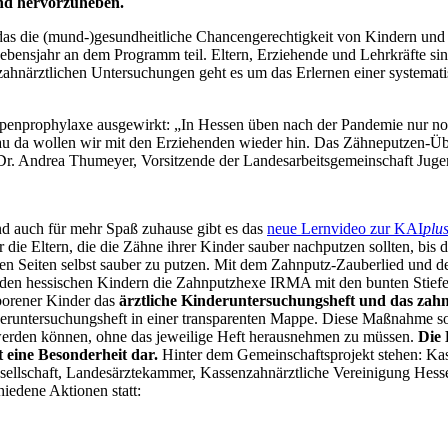
and hervorzuheben.
as die (mund-)gesundheitliche Chancengerechtigkeit von Kindern und 
ebensjahr an dem Programm teil. Eltern, Erziehende und Lehrkräfte sin
zahnärztlichen Untersuchungen geht es um das Erlernen einer systemat
enprophylaxe ausgewirkt: „In Hessen üben nach der Pandemie nur noch
u da wollen wir mit den Erziehenden wieder hin. Das Zähneputzen-Übe
o Dr. Andrea Thumeyer, Vorsitzende der Landesarbeits­gemeinschaft Jug
nd auch für mehr Spaß zuhause gibt es das
neue Lernvideo zur KAI
plu
 die Eltern, die die Zähne ihrer Kinder sauber nachputzen sollten, bis 
en Seiten selbst sauber zu putzen. Mit dem Zahnputz-Zauberlied und de
t den hessischen Kindern die Zahnputzhexe IRMA mit den bunten Stief
eborener Kinder das
ärztliche Kinderuntersuchungsheft und das zah
eruntersuchungsheft in einer transparenten Mappe. Diese Maßnahme sol
werden können, ohne das jeweilige Heft herausnehmen zu müssen.
Die 
 eine Besonderheit dar.
Hinter dem Gemeinschaftsprojekt stehen: Kas
ellschaft, Landesärzte­kammer, Kassenzahnärztliche Vereinigung Hes
iedene Aktionen statt: