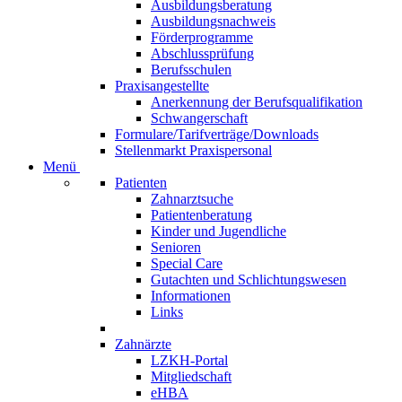
Ausbildungsberatung
Ausbildungsnachweis
Förderprogramme
Abschlussprüfung
Berufsschulen
Praxisangestellte
Anerkennung der Berufsqualifikation
Schwangerschaft
Formulare/Tarifverträge/Downloads
Stellenmarkt Praxispersonal
Menü
Patienten
Zahnarztsuche
Patientenberatung
Kinder und Jugendliche
Senioren
Special Care
Gutachten und Schlichtungswesen
Informationen
Links
Zahnärzte
LZKH-Portal
Mitgliedschaft
eHBA