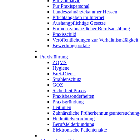
Für Zahnärzte
Für Praxispersonal
Landeszahnärztekammer Hessen
Pflichtangaben im Internet
Aushangpflichtige Gesetze
Formen zahnärztlicher Berufsausübung
Praxisschild
Veröffentlichungen zur Verhältnismäßigkeit
Bewertungsportale
Praxisführung
ZQMS
Hygiene
BuS-Dienst
Strahlenschutz
GOZ
Sicherheit Praxis
Praxisbesonderheiten
Praxisgründung
Leitlinien
Zahnärztliche Früherkennungsuntersuchung
Heilmittelverordnung
Berufsfelderkundung
Elektronische Patientenakte