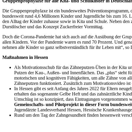
Gruppenprophylaxe für alle Kita- und Schulkinder in Deutschl
Die Gruppenprophylaxe ist ein bundesweites Präventionsprogramm, d
bundesweit rund 4,6 Millionen Kinder und Jugendliche bis zum 16. L
den Alltag der Kinder zuhause sowie in Kita und Schule. Neben den 
Durstlöscher und das Konzept Zuckerfreier Vormittag.
Doch die Corona-Pandemie hat sich auch auf die Ausübung der Grupp
allen Kindern. Vor der Pandemie waren es rund 70 Prozent. Und gena
nehmen alle Kinder so ganz selbstverständlich für ihr Leben mit“, s
Maßnahmen in Hessen
Als Motivationsschub für das Zähneputzen-Üben in der Kita u
Putzen der Kau-, Außen- und Innenflächen. Das „plus“ steht für
motorischen und kognitiven Fähigkeiten, um alle Zähne von all
Zähneputzen funktioniert. Zusätzlich zum Motivationsvideo is
In Hessen gibt es seit Anfang des Jahres 2022 für Eltern neug
erhalten das sogenannte Gelbe Heft und das zahnärztliche Kind
Umschlag ist so konzipiert, dass Eintragungen vorgenommen 
Gemeinschafts- und Pilotprojekt in dieser Form bundesweit
Jugendärzte Landesverband Hessen, Hessische Krankenhausges
Rund um den Tag der Zahngesundheit finden hessenweit versch