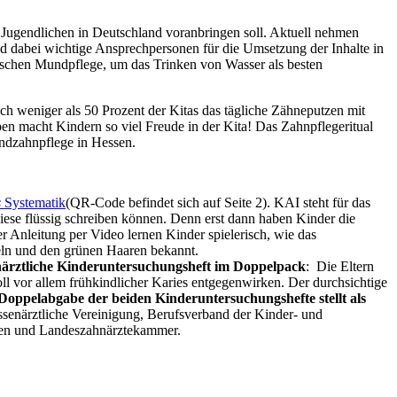
Jugendlichen in Deutschland voranbringen soll. Aktuell nehmen
d dabei wichtige Ansprechpersonen für die Umsetzung der Inhalte in
ischen Mundpflege, um das Trinken von Wasser als besten
 weniger als 50 Prozent der Kitas das tägliche Zähneputzen mit
n macht Kindern so viel Freude in der Kita! Das Zahnpflegeritual
endzahnpflege in Hessen.
s
Systematik
(QR-Code befindet sich auf Seite 2). KAI steht für das
diese flüssig schreiben können. Denn erst dann haben Kinder die
r Anleitung per Video lernen Kinder spielerisch, wie das
eln und den grünen Haaren bekannt.
närztliche Kinderuntersuchungsheft im Doppelpack
: Die Eltern
l vor allem frühkindlicher Karies entgegenwirken. Der durchsichtige
Doppelabgabe der beiden Kinderuntersuchungshefte stellt als
senärztliche Vereinigung, Berufsverband der Kinder- und
sen und Landeszahnärztekammer.