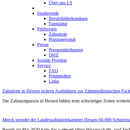
Über uns LS
Studierende
Berufsfelderkundung
Famulatur
Prüfwesen
Zahnärzte
Praxispersonal
Presse
Pressemitteilungen
DHZ
Soziale Projekte
Service
FAQ
Printmedien
Links
Zahnärzte in Hessen sichern Ausbildung zur Zahnmedizinischen Fach
Die Zahnarztpraxen in Hessen bilden trotz schwieriger Zeiten weiter
Merck spendet der Landeszahnärztekammer Hessen 60.000 Schutzm
Bereits im Mai 2020 hatte das weltweit tätige Wissenschafts- und 