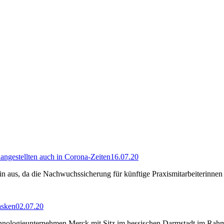
angestellten auch in Corona-Zeiten
16.07.20
hin aus, da die Nachwuchssicherung für künftige Praxismitarbeiterinn
asken
02.07.20
Technologieunternehmen Merck mit Sitz im hessischen Darmstadt im Ra