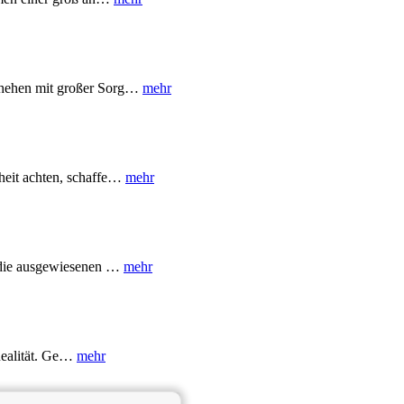
chehen mit großer Sorg…
mehr
heit achten, schaffe…
mehr
h die ausgewiesenen …
mehr
 Realität. Ge…
mehr