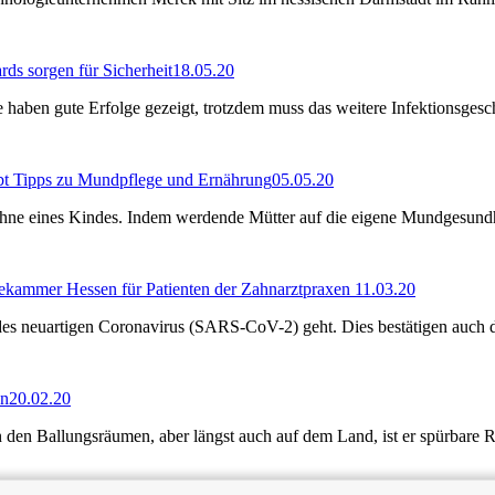
ds sorgen für Sicherheit
18.05.20
ben gute Erfolge gezeigt, trotzdem muss das weitere Infektionsges
ibt Tipps zu Mundpflege und Ernährung
05.05.20
ähne eines Kindes. Indem werdende Mütter auf die eigene Mundgesund
tekammer Hessen für Patienten der Zahnarztpraxen
11.03.20
 des neuartigen Coronavirus (SARS-CoV-2) geht. Dies bestätigen auc
en
20.02.20
in den Ballungsräumen, aber längst auch auf dem Land, ist er spürbare