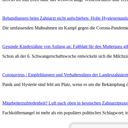
Behandlungen beim Zahnarzt nicht aufschieben: Hohe Hygienestandar
Die umfassenden Maßnahmen im Kampf gegen die Corona-Pandemie ha
Gesunde Kinderzähne von Anfang an: Faltblatt für den Mutterpass g
Schon ab der 6. Schwangerschaftswoche entwickeln sich die Milchz
Coronavirus / Empfehlungen und Verhaltenstipps der Landeszahnärz
Panik und Hysterie sind fehl am Platz, wenn es um die Bekämpfung
Mitarbeiterzufriedenheit? Luft nach oben in hessischen Zahnarztprax
Fachkräftemangel ist mehr als ein populäres politisches Schlagwort; 