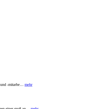
en und -mitarbe…
mehr
hmen einer groß an…
mehr