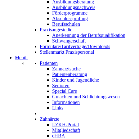
Ausbildungsberatung
Ausbildungsnachweis
Förderprogramme
Abschlussprüfung
Berufsschulen
Praxisangestellte
Anerkennung der Berufsqualifikation
Schwangerschaft
Formulare/Tarifverträge/Downloads
Stellenmarkt Praxispersonal
Menü
Patienten
Zahnarztsuche
Patientenberatung
Kinder und Jugendliche
Senioren
Special Care
Gutachten und Schlichtungswesen
Informationen
Links
Zahnärzte
LZKH-Portal
Mitgliedschaft
eHBA