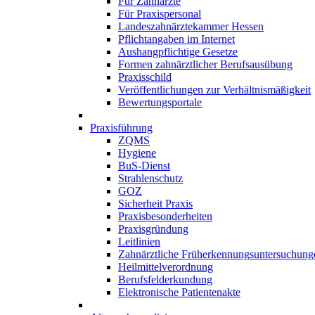
Für Zahnärzte
Für Praxispersonal
Landeszahnärztekammer Hessen
Pflichtangaben im Internet
Aushangpflichtige Gesetze
Formen zahnärztlicher Berufsausübung
Praxisschild
Veröffentlichungen zur Verhältnismäßigkeit
Bewertungsportale
Praxisführung
ZQMS
Hygiene
BuS-Dienst
Strahlenschutz
GOZ
Sicherheit Praxis
Praxisbesonderheiten
Praxisgründung
Leitlinien
Zahnärztliche Früherkennungsuntersuchung
Heilmittelverordnung
Berufsfelderkundung
Elektronische Patientenakte