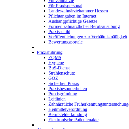
Für Zahnärzte
Für Praxispersonal
Landeszahnärztekammer Hessen
Pflichtangaben im Internet
Aushangpflichtige Gesetze
Formen zahnärztlicher Berufsausübung
Praxisschild
Veröffentlichungen zur Verhältnismäßigkeit
Bewertungsportale
Praxisführung
ZQMS
Hygiene
BuS-Dienst
Strahlenschutz
GOZ
Sicherheit Praxis
Praxisbesonderheiten
Praxisgründung
Leitlinien
Zahnärztliche Früherkennungsuntersuchung
Heilmittelverordnung
Berufsfelderkundung
Elektronische Patientenakte