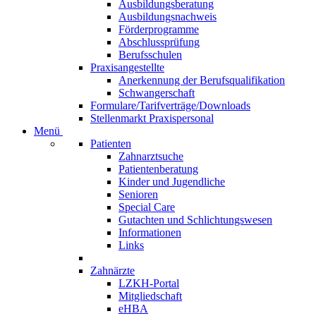
Ausbildungsberatung
Ausbildungsnachweis
Förderprogramme
Abschlussprüfung
Berufsschulen
Praxisangestellte
Anerkennung der Berufsqualifikation
Schwangerschaft
Formulare/Tarifverträge/Downloads
Stellenmarkt Praxispersonal
Menü
Patienten
Zahnarztsuche
Patientenberatung
Kinder und Jugendliche
Senioren
Special Care
Gutachten und Schlichtungswesen
Informationen
Links
Zahnärzte
LZKH-Portal
Mitgliedschaft
eHBA