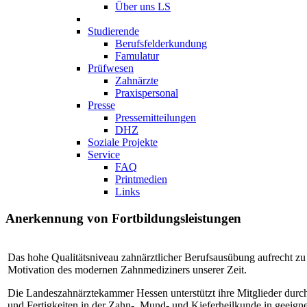
Über uns LS
Studierende
Berufsfelderkundung
Famulatur
Prüfwesen
Zahnärzte
Praxispersonal
Presse
Pressemitteilungen
DHZ
Soziale Projekte
Service
FAQ
Printmedien
Links
Anerkennung von Fortbildungsleistungen
Das hohe Qualitätsniveau zahnärztlicher Berufsausübung aufrecht zu 
Motivation des modernen Zahnmediziners unserer Zeit.
Die Landeszahnärztekammer Hessen unterstützt ihre Mitglieder durch
und Fertigkeiten in der Zahn-, Mund- und Kieferheilkunde in geeign