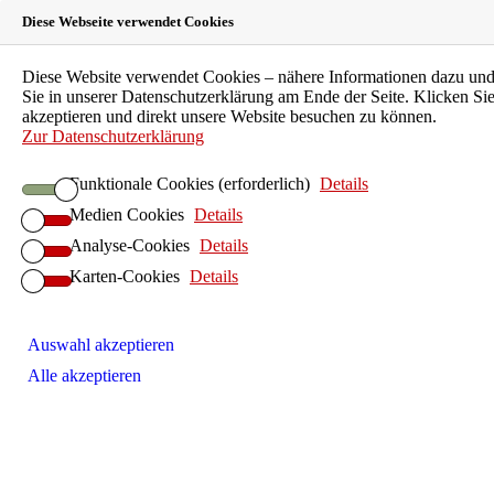
Diese Webseite verwendet Cookies
Landeszahnärztekammer
Diese Website verwendet Cookies – nähere Informationen dazu und 
Sie in unserer Datenschutzerklärung am Ende der Seite. Klicken Si
Hessen
akzeptieren und direkt unsere Website besuchen zu können.
Zur Datenschutzerklärung
Körperschaft des öffentlichen Rechts
Funktionale Cookies (erforderlich)
Details
Medien Cookies
Details
LZKH-Portal
Leichte Sprache
Analyse-Cookies
Details
EN
Karten-Cookies
Details
FAQ
Kontakt
Suche
Auswahl akzeptieren
Patienten
Zahnarztsuche
Alle akzeptieren
Patientenberatung
Kinder und Jugendliche
Individualprophylaxe
Senioren