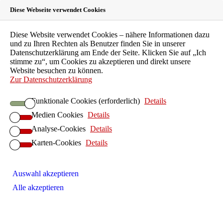
Diese Webseite verwendet Cookies
Landeszahnärztekammer
Diese Website verwendet Cookies – nähere Informationen dazu
und zu Ihren Rechten als Benutzer finden Sie in unserer
Hessen
Datenschutzerklärung am Ende der Seite. Klicken Sie auf „Ich
stimme zu“, um Cookies zu akzeptieren und direkt unsere
Website besuchen zu können.
Körperschaft des öffentlichen Rechts
Zur Datenschutzerklärung
LZKH-Portal
Funktionale Cookies (erforderlich)
Details
Leichte Sprache
Medien Cookies
Details
EN
FAQ
Analyse-Cookies
Details
Kontakt
Karten-Cookies
Details
Suche
Patienten
Zahnarztsuche
Auswahl akzeptieren
Patientenberatung
Alle akzeptieren
Kinder und Jugendliche
Individualprophylaxe
Senioren