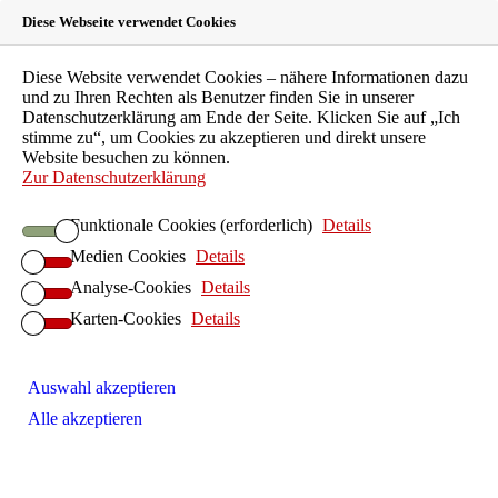
Diese Webseite verwendet Cookies
Landeszahnärztekammer
Diese Website verwendet Cookies – nähere Informationen dazu
und zu Ihren Rechten als Benutzer finden Sie in unserer
Hessen
Datenschutzerklärung am Ende der Seite. Klicken Sie auf „Ich
stimme zu“, um Cookies zu akzeptieren und direkt unsere
Website besuchen zu können.
Körperschaft des öffentlichen Rechts
Zur Datenschutzerklärung
LZKH-Portal
Funktionale Cookies (erforderlich)
Details
Leichte Sprache
Medien Cookies
Details
EN
FAQ
Analyse-Cookies
Details
Kontakt
Karten-Cookies
Details
Suche
Patienten
Zahnarztsuche
Auswahl akzeptieren
Patientenberatung
Alle akzeptieren
Kinder und Jugendliche
Individualprophylaxe
Senioren