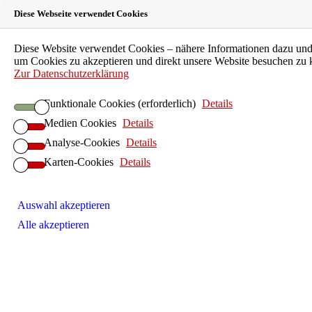
Diese Webseite verwendet Cookies
Landeszahnärztekammer
Diese Website verwendet Cookies – nähere Informationen dazu und z
um Cookies zu akzeptieren und direkt unsere Website besuchen zu
Hessen
Zur Datenschutzerklärung
Funktionale Cookies (erforderlich)
Details
Körperschaft des öffentlichen Rechts
Medien Cookies
Details
LZKH-Portal
Analyse-Cookies
Details
Leichte Sprache
Karten-Cookies
Details
EN
FAQ
Kontakt
Suche
Auswahl akzeptieren
Patienten
Alle akzeptieren
Zahnarztsuche
Patientenberatung
Kinder und Jugendliche
Individualprophylaxe
Senioren